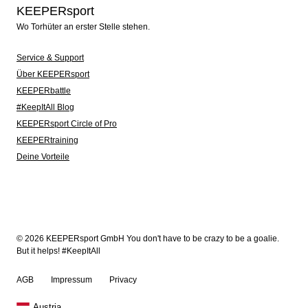
KEEPERsport
Wo Torhüter an erster Stelle stehen.
Service & Support
Über KEEPERsport
KEEPERbattle
#KeepItAll Blog
KEEPERsport Circle of Pro
KEEPERtraining
Deine Vorteile
© 2026 KEEPERsport GmbH You don't have to be crazy to be a goalie.
But it helps! #KeepItAll
AGB
Impressum
Privacy
Austria