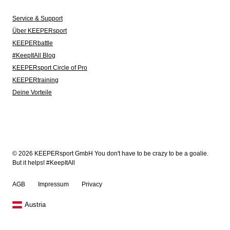
Service & Support
Über KEEPERsport
KEEPERbattle
#KeepItAll Blog
KEEPERsport Circle of Pro
KEEPERtraining
Deine Vorteile
© 2026 KEEPERsport GmbH You don't have to be crazy to be a goalie.
But it helps! #KeepItAll
AGB
Impressum
Privacy
Austria