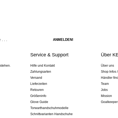
Service & Support
Über K
 stehen.
Hilfe und Kontakt
Über uns
Zahlungsarten
Shop Infos 
Versand
Händler fin
Lieferzeiten
Team
Retouren
Jobs
Größeninfo
Mission
Glove Guide
Goalkeeper
Torwarthandschuhmodelle
Schnittvarianten Handschuhe