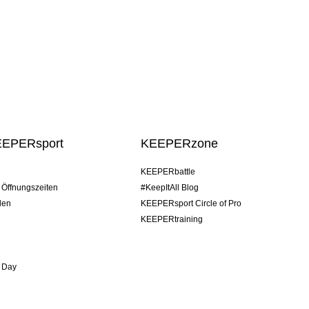
EEPERsport
KEEPERzone
KEEPERbattle
/ Öffnungszeiten
#KeepItAll Blog
den
KEEPERsport Circle of Pro
KEEPERtraining
 Day