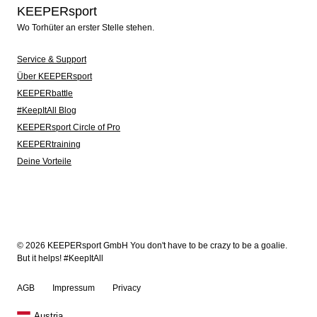
KEEPERsport
Wo Torhüter an erster Stelle stehen.
Service & Support
Über KEEPERsport
KEEPERbattle
#KeepItAll Blog
KEEPERsport Circle of Pro
KEEPERtraining
Deine Vorteile
© 2026 KEEPERsport GmbH You don't have to be crazy to be a goalie.
But it helps! #KeepItAll
AGB
Impressum
Privacy
Austria