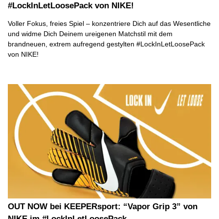
#LockInLetLoosePack von NIKE!
Voller Fokus, freies Spiel – konzentriere Dich auf das Wesentliche
und widme Dich Deinem ureigenen Matchstil mit dem
brandneuen, extrem aufregend gestylten #LockInLetLoosePack
von NIKE!
OUT NOW bei KEEPERsport: “Vapor Grip 3” von
NIKE im #LockInLetLoosePack