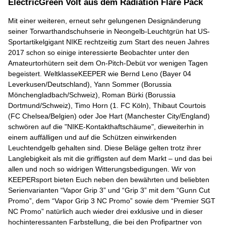
ElectricGreen Volt aus dem Radiation Flare Pack
Mit einer weiteren, erneut sehr gelungenen Designänderung
seiner Torwarthandschuhserie in Neongelb-Leuchtgrün hat US-
Sportartikelgigant NIKE rechtzeitig zum Start des neuen Jahres
2017 schon so einige interessierte Beobachter unter den
Amateurtorhütern seit dem On-Pitch-Debüt vor wenigen Tagen
begeistert. WeltklasseKEEPER wie Bernd Leno (Bayer 04
Leverkusen/Deutschland), Yann Sommer (Borussia
Mönchengladbach/Schweiz), Roman Bürki (Borussia
Dortmund/Schweiz), Timo Horn (1. FC Köln), Thibaut Courtois
(FC Chelsea/Belgien) oder Joe Hart (Manchester City/England)
schwören auf die "NIKE-Kontakthaftschäume", dieweiterhin in
einem auffälligen und auf die Schützen einwirkenden
Leuchtendgelb gehalten sind. Diese Beläge gelten trotz ihrer
Langlebigkeit als mit die griffigsten auf dem Markt – und das bei
allen und noch so widrigen Witterungsbedigungen. Wir von
KEEPERsport bieten Euch neben den bewährten und beliebten
Serienvarianten “Vapor Grip 3” und “Grip 3” mit dem “Gunn Cut
Promo”, dem “Vapor Grip 3 NC Promo” sowie dem “Premier SGT
NC Promo” natürlich auch wieder drei exklusive und in dieser
hochinteressanten Farbstellung, die bei den Profipartner von