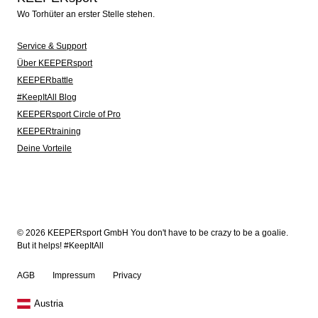
Wo Torhüter an erster Stelle stehen.
Service & Support
Über KEEPERsport
KEEPERbattle
#KeepItAll Blog
KEEPERsport Circle of Pro
KEEPERtraining
Deine Vorteile
© 2026 KEEPERsport GmbH You don't have to be crazy to be a goalie.
But it helps! #KeepItAll
AGB
Impressum
Privacy
Austria