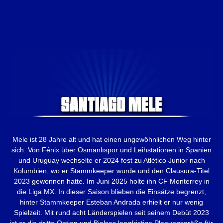
Mele ist 28 Jahre alt und hat einen ungewöhnlichen Weg hinter
sich. Von Fénix über Osmanlıspor und Leihstationen in Spanien
und Uruguay wechselte er 2024 fest zu Atlético Junior nach
Kolumbien, wo er Stammkeeper wurde und den Clausura-Titel
2023 gewonnen hatte. Im Juni 2025 holte ihn CF Monterrey in
die Liga MX. In dieser Saison blieben die Einsätze begrenzt,
hinter Stammkeeper Esteban Andrada erhielt er nur wenig
Spielzeit. Mit rund acht Länderspielen seit seinem Debüt 2023
ist er die dritte Option und Bielsas langfristige Planungsgröße für