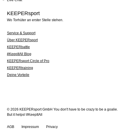
KEEPERsport
Wo Torhüter an erster Stelle stehen.
Service & Support
Über KEEPERsport
KEEPERbattle
#KeepItAll Blog
KEEPERsport Circle of Pro
KEEPERtraining
Deine Vorteile
© 2026 KEEPERsport GmbH You don't have to be crazy to be a goalie.
But it helps! #KeepItAll
AGB
Impressum
Privacy