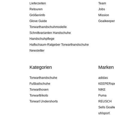
Lieferzeiten
Team
Retouren
Jobs
Größeninfo
Mission
Glove Guide
Goalkeeper
Torwarthandschuhmodelle
Schnittvarianten Handschuhe
Handschuhpflege
Haftschaum-Ratgeber Torwarthandschuhe
Newsletter
Kategorien
Marken
Torwarthandschuhe
adidas
Fußballschuhe
KEEPERspo
Torwarthosen
NIKE
Torwarttrikots
Puma
Torwart Undershorts
REUSCH
Sells Goal
uhlsport