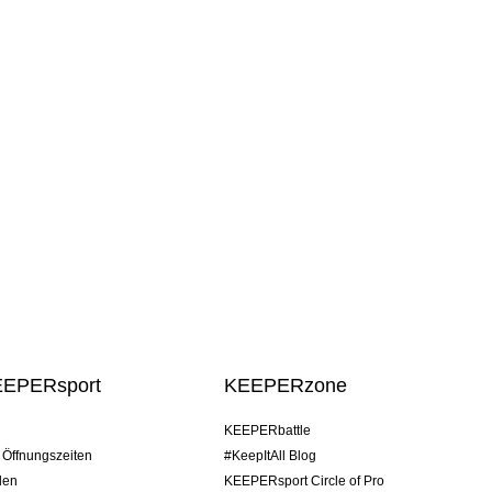
EEPERsport
KEEPERzone
KEEPERbattle
/ Öffnungszeiten
#KeepItAll Blog
den
KEEPERsport Circle of Pro