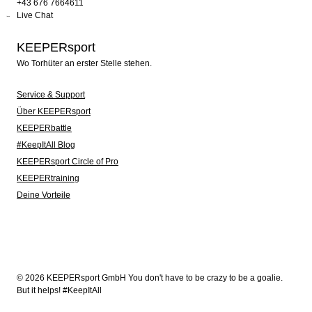
+43 676 7664611
Live Chat
KEEPERsport
Wo Torhüter an erster Stelle stehen.
Service & Support
Über KEEPERsport
KEEPERbattle
#KeepItAll Blog
KEEPERsport Circle of Pro
KEEPERtraining
Deine Vorteile
© 2026 KEEPERsport GmbH You don't have to be crazy to be a goalie.
But it helps! #KeepItAll