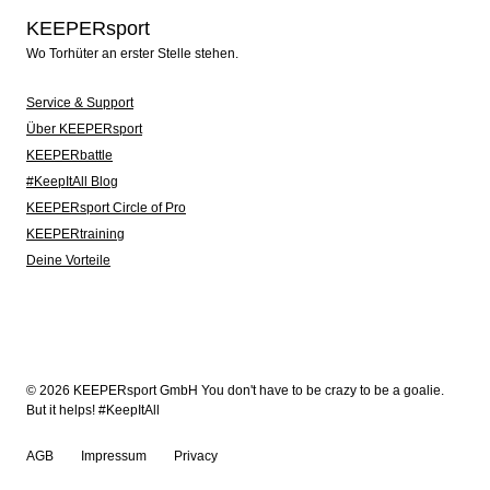
KEEPERsport
Wo Torhüter an erster Stelle stehen.
Service & Support
Über KEEPERsport
KEEPERbattle
#KeepItAll Blog
KEEPERsport Circle of Pro
KEEPERtraining
Deine Vorteile
© 2026 KEEPERsport GmbH You don't have to be crazy to be a goalie.
But it helps! #KeepItAll
AGB
Impressum
Privacy