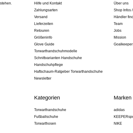
 stehen.
Hilfe und Kontakt
Über uns
Zahlungsarten
Shop Infos 
Versand
Händler fin
Lieferzeiten
Team
Retouren
Jobs
Größeninfo
Mission
Glove Guide
Goalkeeper
Torwarthandschuhmodelle
Schnittvarianten Handschuhe
Handschuhpflege
Haftschaum-Ratgeber Torwarthandschuhe
Newsletter
Kategorien
Marken
Torwarthandschuhe
adidas
Fußballschuhe
KEEPERspo
Torwarthosen
NIKE
Torwarttrikots
Puma