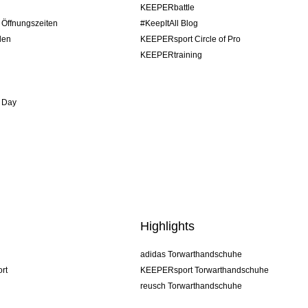
KEEPERbattle
/ Öffnungszeiten
#KeepItAll Blog
den
KEEPERsport Circle of Pro
KEEPERtraining
 Day
Highlights
adidas Torwarthandschuhe
rt
KEEPERsport Torwarthandschuhe
reusch Torwarthandschuhe
uhlsport Torwarthandschuhe