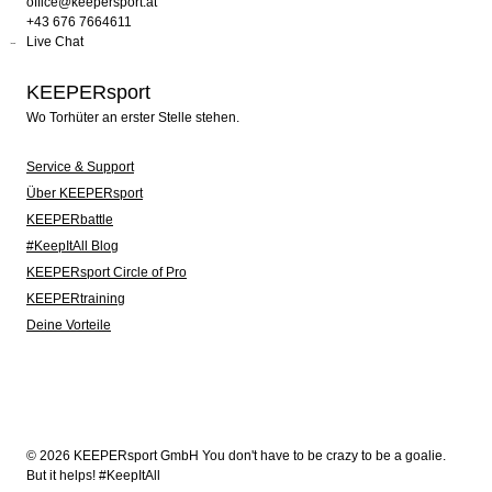
office@keepersport.at
+43 676 7664611
Live Chat
KEEPERsport
Wo Torhüter an erster Stelle stehen.
Service & Support
Über KEEPERsport
KEEPERbattle
#KeepItAll Blog
KEEPERsport Circle of Pro
KEEPERtraining
Deine Vorteile
© 2026 KEEPERsport GmbH You don't have to be crazy to be a goalie.
But it helps! #KeepItAll