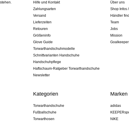
 stehen.
Hilfe und Kontakt
Über uns
Zahlungsarten
Shop Infos 
Versand
Händler fin
Lieferzeiten
Team
Retouren
Jobs
Größeninfo
Mission
Glove Guide
Goalkeeper
Torwarthandschuhmodelle
Schnittvarianten Handschuhe
Handschuhpflege
Haftschaum-Ratgeber Torwarthandschuhe
Newsletter
Kategorien
Marken
Torwarthandschuhe
adidas
Fußballschuhe
KEEPERspo
Torwarthosen
NIKE
Torwarttrikots
Puma