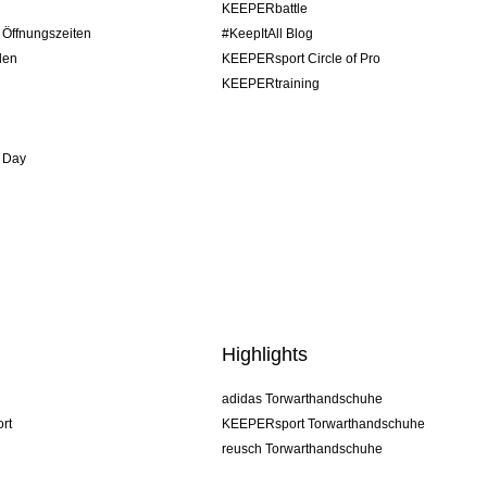
KEEPERbattle
/ Öffnungszeiten
#KeepItAll Blog
den
KEEPERsport Circle of Pro
KEEPERtraining
 Day
Highlights
adidas Torwarthandschuhe
rt
KEEPERsport Torwarthandschuhe
reusch Torwarthandschuhe
uhlsport Torwarthandschuhe