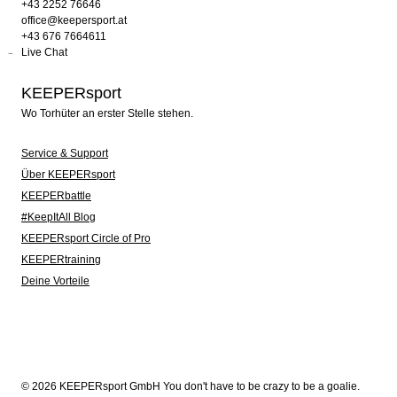
+43 2252 76646
office@keepersport.at
+43 676 7664611
Live Chat
KEEPERsport
Wo Torhüter an erster Stelle stehen.
Service & Support
Über KEEPERsport
KEEPERbattle
#KeepItAll Blog
KEEPERsport Circle of Pro
KEEPERtraining
Deine Vorteile
© 2026 KEEPERsport GmbH You don't have to be crazy to be a goalie.