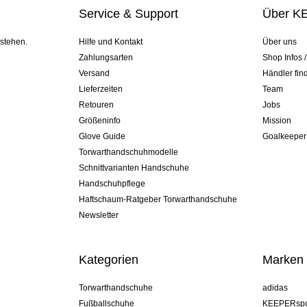
Service & Support
Über K
 stehen.
Hilfe und Kontakt
Über uns
Zahlungsarten
Shop Infos 
Versand
Händler fin
Lieferzeiten
Team
Retouren
Jobs
Größeninfo
Mission
Glove Guide
Goalkeeper
Torwarthandschuhmodelle
Schnittvarianten Handschuhe
Handschuhpflege
Haftschaum-Ratgeber Torwarthandschuhe
Newsletter
Kategorien
Marken
Torwarthandschuhe
adidas
Fußballschuhe
KEEPERspo