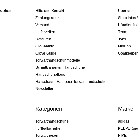
 stehen.
Hilfe und Kontakt
Über uns
Zahlungsarten
Shop Infos 
Versand
Händler fin
Lieferzeiten
Team
Retouren
Jobs
Größeninfo
Mission
Glove Guide
Goalkeeper
Torwarthandschuhmodelle
Schnittvarianten Handschuhe
Handschuhpflege
Haftschaum-Ratgeber Torwarthandschuhe
Newsletter
Kategorien
Marken
Torwarthandschuhe
adidas
Fußballschuhe
KEEPERspo
Torwarthosen
NIKE