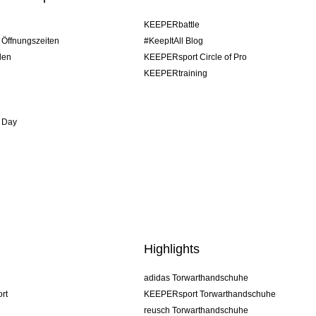
KEEPERbattle
/ Öffnungszeiten
#KeepItAll Blog
den
KEEPERsport Circle of Pro
KEEPERtraining
 Day
Highlights
adidas Torwarthandschuhe
rt
KEEPERsport Torwarthandschuhe
reusch Torwarthandschuhe