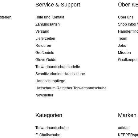
Service & Support
Über K
 stehen.
Hilfe und Kontakt
Über uns
Zahlungsarten
Shop Infos 
Versand
Händler fin
Lieferzeiten
Team
Retouren
Jobs
Größeninfo
Mission
Glove Guide
Goalkeeper
Torwarthandschuhmodelle
Schnittvarianten Handschuhe
Handschuhpflege
Haftschaum-Ratgeber Torwarthandschuhe
Newsletter
Kategorien
Marken
Torwarthandschuhe
adidas
Fußballschuhe
KEEPERspo