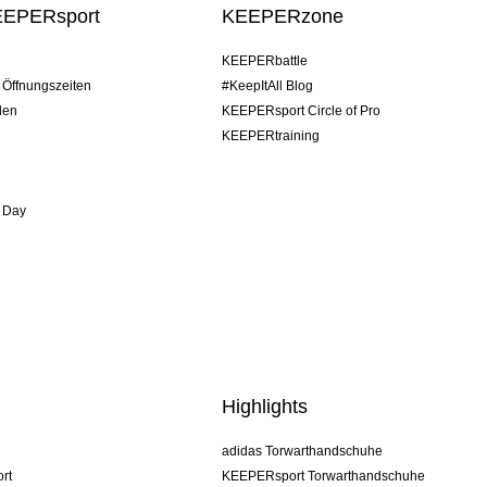
EEPERsport
KEEPERzone
KEEPERbattle
/ Öffnungszeiten
#KeepItAll Blog
den
KEEPERsport Circle of Pro
KEEPERtraining
 Day
Highlights
adidas Torwarthandschuhe
rt
KEEPERsport Torwarthandschuhe