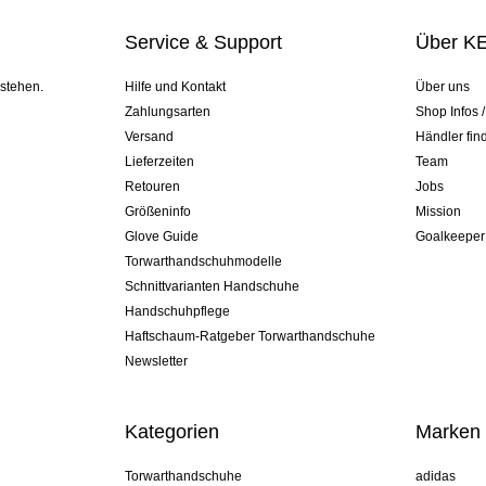
Service & Support
Über K
 stehen.
Hilfe und Kontakt
Über uns
Zahlungsarten
Shop Infos 
Versand
Händler fin
Lieferzeiten
Team
Retouren
Jobs
Größeninfo
Mission
Glove Guide
Goalkeeper
Torwarthandschuhmodelle
Schnittvarianten Handschuhe
Handschuhpflege
Haftschaum-Ratgeber Torwarthandschuhe
Newsletter
Kategorien
Marken
Torwarthandschuhe
adidas