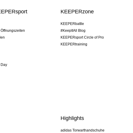
EEPERsport
KEEPERzone
KEEPERbattle
/ Öffnungszeiten
#KeepItAll Blog
den
KEEPERsport Circle of Pro
KEEPERtraining
 Day
Highlights
adidas Torwarthandschuhe