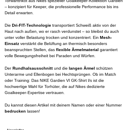
Torwarttrikot aus Nikes spezieller Goalkeeper-Kollektion Gardien
– konzipiert für Keeper, die professionelle Performance bis ins
Detail erwarten.
Die
Dri-FIT-Technologie
transportiert Schweiß aktiv von der
Haut nach außen, wo er rasch verdunstet – so bleibst du auch
unter voller Belastung trocken und konzentriert. Ein
Mesh-
Einsatz
verstärkt die Belüftung an thermisch besonders
beanspruchten Stellen, das
flexible Ärmelmaterial
garantiert
volle Bewegungsfreiheit bei Paraden und Würfen.
Der
Rundhalsausschnitt
und die
langen Ärmel
schützen
Unterarme und Ellenbogen bei Hechtsprüngen. Ob im Match
oder Training: Das NIKE Gardien VI GK-Shirt l/s ist die
hochwertige Wahl für Torhüter, die auf Nikes dedizierte
Goalkeeper-Expertise vertrauen.
Du kannst diesen Artikel mit deinem Namen oder einer Nummer
bedrucken
lassen!