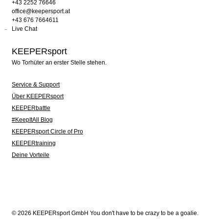
+43 2252 76646
office@keepersport.at
+43 676 7664611
Live Chat
KEEPERsport
Wo Torhüter an erster Stelle stehen.
Service & Support
Über KEEPERsport
KEEPERbattle
#KeepItAll Blog
KEEPERsport Circle of Pro
KEEPERtraining
Deine Vorteile
© 2026 KEEPERsport GmbH You don't have to be crazy to be a goalie.