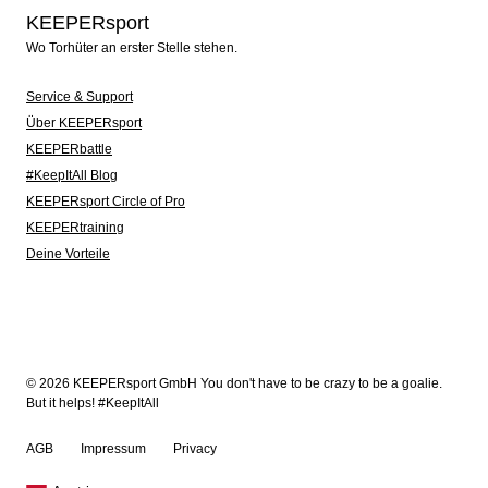
KEEPERsport
Wo Torhüter an erster Stelle stehen.
Service & Support
Über KEEPERsport
KEEPERbattle
#KeepItAll Blog
KEEPERsport Circle of Pro
KEEPERtraining
Deine Vorteile
© 2026 KEEPERsport GmbH You don't have to be crazy to be a goalie.
But it helps! #KeepItAll
AGB
Impressum
Privacy