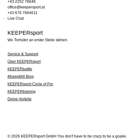
+43 2252 76646
office@keepersport.at
+43 676 7664611
Live Chat
KEEPERsport
Wo Torhüter an erster Stelle stehen.
Service & Support
Über KEEPERsport
KEEPERbattle
#KeepItAll Blog
KEEPERsport Circle of Pro
KEEPERtraining
Deine Vorteile
© 2026 KEEPERsport GmbH You don't have to be crazy to be a goalie.