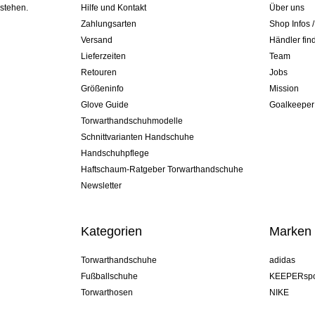
 stehen.
Hilfe und Kontakt
Über uns
Zahlungsarten
Shop Infos 
Versand
Händler fin
Lieferzeiten
Team
Retouren
Jobs
Größeninfo
Mission
Glove Guide
Goalkeeper
Torwarthandschuhmodelle
Schnittvarianten Handschuhe
Handschuhpflege
Haftschaum-Ratgeber Torwarthandschuhe
Newsletter
Kategorien
Marken
Torwarthandschuhe
adidas
Fußballschuhe
KEEPERspo
Torwarthosen
NIKE
Torwarttrikots
Puma