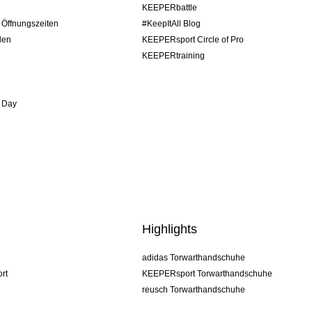
KEEPERbattle
/ Öffnungszeiten
#KeepItAll Blog
den
KEEPERsport Circle of Pro
KEEPERtraining
 Day
Highlights
adidas Torwarthandschuhe
rt
KEEPERsport Torwarthandschuhe
reusch Torwarthandschuhe
uhlsport Torwarthandschuhe