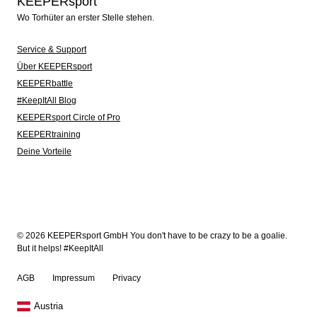
KEEPERsport
Wo Torhüter an erster Stelle stehen.
Service & Support
Über KEEPERsport
KEEPERbattle
#KeepItAll Blog
KEEPERsport Circle of Pro
KEEPERtraining
Deine Vorteile
© 2026 KEEPERsport GmbH You don't have to be crazy to be a goalie.
But it helps! #KeepItAll
AGB
Impressum
Privacy
Austria