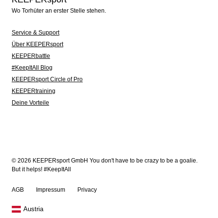
Wo Torhüter an erster Stelle stehen.
Service & Support
Über KEEPERsport
KEEPERbattle
#KeepItAll Blog
KEEPERsport Circle of Pro
KEEPERtraining
Deine Vorteile
© 2026 KEEPERsport GmbH You don't have to be crazy to be a goalie.
But it helps! #KeepItAll
AGB
Impressum
Privacy
Austria