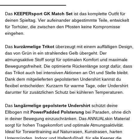
Das
KEEPERsport GK Match Set
ist das komplette Outfit für
deinen Spieltag. Vier aufeinander abgestimmte Teile, entwickelt
für Torhüter, die zwischen den Pfosten keine Kompromisse
eingehen.
Das
kurzärmelige
Trikot
überzeugt mit einem auffälligen Design,
das von Grün in ein strahlendes Gelb übergeht. Der
atmungsaktive Stoff sorgt für optimalen Komfort und maximale
Bewegungsfreiheit. Die optimierte Rückenlänge sorgt dafür, dass
das Trikot auch bei intensiven Aktionen an Ort und Stelle bleibt.
Dank dem mitgelieferten gepolsterten Undershirt kannst du
flexibel entscheiden: Kurzarm für warme Tage, oder Undershirt
darunter für zusätzlichen Schutz bei kühleren Temperaturen.
Das
langärmelige
gepolsterte
Undershirt
schützt deine
Ellbogen mit
PowerPadded
Polsterung
bei Paraden, ohne dich
in deiner Bewegung einzuschränken. Das ANNUALskin Material
sorgt für hohen Tragekomfort und optimale Atmungsaktivität.
Ideal für Torwarttraining auf Naturrasen, Kunstrasen, harten
Untergründen, Indoor und Hallenfußball, für alle Keeper die