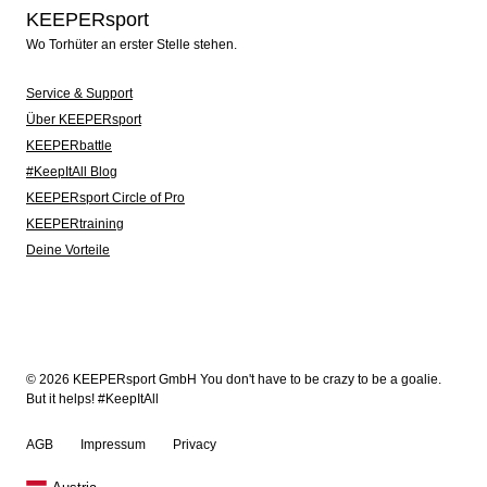
KEEPERsport
Wo Torhüter an erster Stelle stehen.
Service & Support
Über KEEPERsport
KEEPERbattle
#KeepItAll Blog
KEEPERsport Circle of Pro
KEEPERtraining
Deine Vorteile
© 2026 KEEPERsport GmbH You don't have to be crazy to be a goalie.
But it helps! #KeepItAll
AGB
Impressum
Privacy