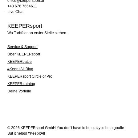
office@keepersport.at
+43 676 7664611
Live Chat
KEEPERsport
Wo Torhüter an erster Stelle stehen.
Service & Support
Über KEEPERsport
KEEPERbattle
#KeepItAll Blog
KEEPERsport Circle of Pro
KEEPERtraining
Deine Vorteile
© 2026 KEEPERsport GmbH You don't have to be crazy to be a goalie.
But it helps! #KeepItAll