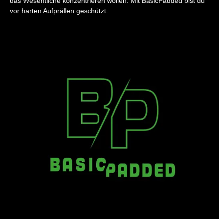
das Wesentliche konzentrieren wollen. Mit BasicPadded bist du
vor harten Aufprällen geschützt.