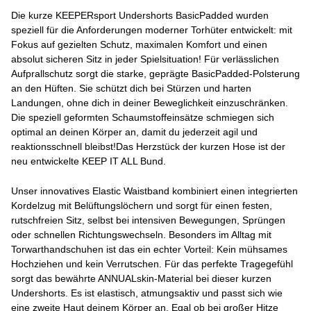
Die kurze KEEPERsport Undershorts BasicPadded wurden
speziell für die Anforderungen moderner Torhüter entwickelt: mit
Fokus auf gezielten Schutz, maximalen Komfort und einen
absolut sicheren Sitz in jeder Spielsituation! Für verlässlichen
Aufprallschutz sorgt die starke, geprägte BasicPadded-Polsterung
an den Hüften. Sie schützt dich bei Stürzen und harten
Landungen, ohne dich in deiner Beweglichkeit einzuschränken.
Die speziell geformten Schaumstoffeinsätze schmiegen sich
optimal an deinen Körper an, damit du jederzeit agil und
reaktionsschnell bleibst!Das Herzstück der kurzen Hose ist der
neu entwickelte KEEP IT ALL Bund.
Unser innovatives Elastic Waistband kombiniert einen integrierten
Kordelzug mit Belüftungslöchern und sorgt für einen festen,
rutschfreien Sitz, selbst bei intensiven Bewegungen, Sprüngen
oder schnellen Richtungswechseln. Besonders im Alltag mit
Torwarthandschuhen ist das ein echter Vorteil: Kein mühsames
Hochziehen und kein Verrutschen. Für das perfekte Tragegefühl
sorgt das bewährte ANNUALskin-Material bei dieser kurzen
Undershorts. Es ist elastisch, atmungsaktiv und passt sich wie
eine zweite Haut deinem Körper an. Egal ob bei großer Hitze