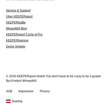
Service & Support
Über KEEPERsport
KEEPERbattle
#KeepItAll Blog
KEEPERsport Circle of Pro
KEEPERtraining
Deine Vorteile
© 2026 KEEPERsport GmbH You don't have to be crazy to be a goalie.
But it helps! #KeepItAll
AGB
Impressum
Privacy
Austria