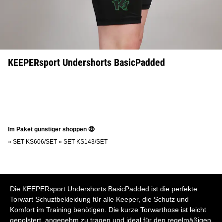
KEEPERsport Undershorts BasicPadded
Im Paket günstiger shoppen 🤑
»
SET-KS606/SET
»
SET-KS143/SET
Die KEEPERsport Undershorts BasicPadded ist die perfekte
Torwart Schuztbekleidung für alle Keeper, die Schutz und
Komfort im Training benötigen. Die kurze Torwarthose ist leicht
gepolstert, angenehm zu tragen und ideal für den regelmäßigen