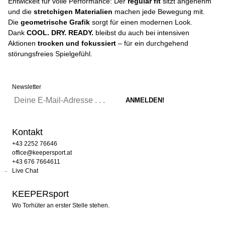
Entwickelt für volle Performance: Der
regular fit
sitzt angenehm
und die
stretchigen Materialien
machen jede Bewegung mit.
Die
geometrische Grafik
sorgt für einen modernen Look.
Dank
COOL. DRY. READY.
bleibst du auch bei intensiven
Aktionen
trocken und fokussiert
– für ein durchgehend
störungsfreies Spielgefühl.
Newsletter
Kontakt
+43 2252 76646
office@keepersport.at
+43 676 7664611
Live Chat
KEEPERsport
Wo Torhüter an erster Stelle stehen.