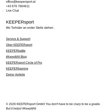
office@keepersport.at
+43 676 7664611
Live Chat
KEEPERsport
Wo Torhüter an erster Stelle stehen.
Service & Support
Über KEEPERsport
KEEPERbattle
#KeepItAll Blog
KEEPERsport Circle of Pro
KEEPERtraining
Deine Vorteile
© 2026 KEEPERsport GmbH You don't have to be crazy to be a goalie.
But it helps! #KeepItAll