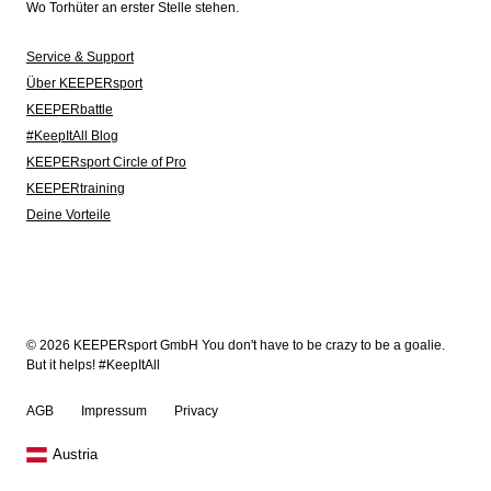
Wo Torhüter an erster Stelle stehen.
Service & Support
Über KEEPERsport
KEEPERbattle
#KeepItAll Blog
KEEPERsport Circle of Pro
KEEPERtraining
Deine Vorteile
© 2026 KEEPERsport GmbH You don't have to be crazy to be a goalie.
But it helps! #KeepItAll
AGB
Impressum
Privacy
Austria