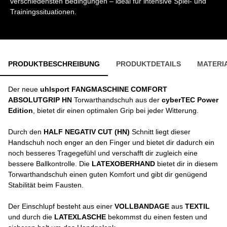
verschiedensten Bedingungen – ideal für intensive Spiel- und
Trainingssituationen.
PRODUKTBESCHREIBUNG
PRODUKTDETAILS
MATERI
Der neue
uhlsport FANGMASCHINE
COMFORT
ABSOLUTGRIP HN
Torwarthandschuh aus der
cyberTEC Power
Edition
, bietet dir einen optimalen Grip bei jeder Witterung.
Durch den
HALF NEGATIV CUT (HN)
Schnitt liegt dieser
Handschuh noch enger an den Finger und bietet dir dadurch ein
noch besseres Tragegefühl und verschafft dir zugleich eine
bessere Ballkontrolle. Die
LATEXOBERHAND
bietet dir in diesem
Torwarthandschuh einen guten Komfort und gibt dir genügend
Stabilität beim Fausten.
Der Einschlupf besteht aus einer
VOLLBANDAGE
aus
TEXTIL
und durch die
LATEXLASCHE
bekommst du einen festen und