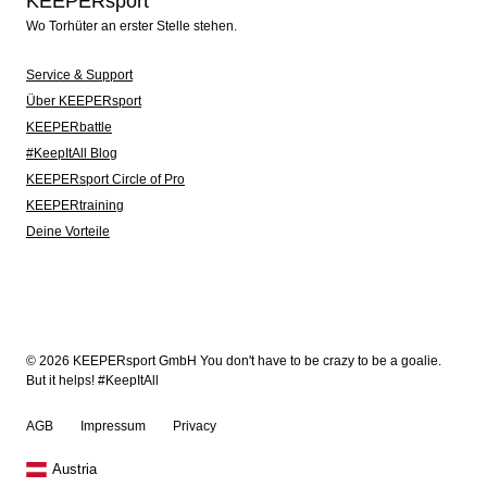
KEEPERsport
Wo Torhüter an erster Stelle stehen.
Service & Support
Über KEEPERsport
KEEPERbattle
#KeepItAll Blog
KEEPERsport Circle of Pro
KEEPERtraining
Deine Vorteile
© 2026 KEEPERsport GmbH You don't have to be crazy to be a goalie.
But it helps! #KeepItAll
AGB
Impressum
Privacy
Austria