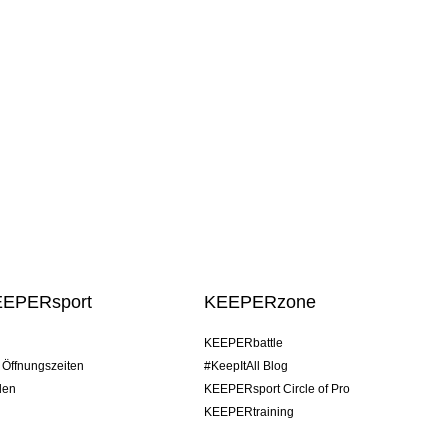
EEPERsport
KEEPERzone
KEEPERbattle
/ Öffnungszeiten
#KeepItAll Blog
den
KEEPERsport Circle of Pro
KEEPERtraining