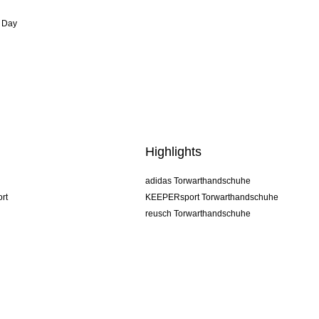
 Day
Highlights
adidas Torwarthandschuhe
rt
KEEPERsport Torwarthandschuhe
reusch Torwarthandschuhe
uhlsport Torwarthandschuhe
rehab Torwarthandschuhe
keeper
NIKE Torwarthandschuhe
PUMA Torwarthandschuhe
SELLS Torwarthandschuhe