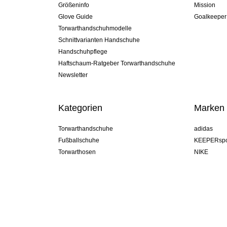
Größeninfo
Mission
Glove Guide
Goalkeeper
Torwarthandschuhmodelle
Schnittvarianten Handschuhe
Handschuhpflege
Haftschaum-Ratgeber Torwarthandschuhe
Newsletter
Kategorien
Marken
Torwarthandschuhe
adidas
Fußballschuhe
KEEPERspo
Torwarthosen
NIKE
Torwarttrikots
Puma
Torwart Undershorts
REUSCH
Sells Goal
uhlsport
Elite Sport
rehab