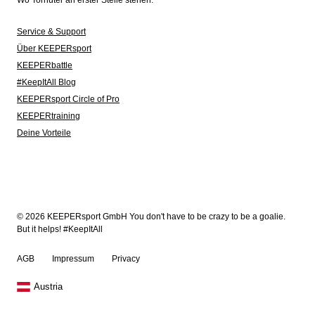
Wo Torhüter an erster Stelle stehen.
Service & Support
Über KEEPERsport
KEEPERbattle
#KeepItAll Blog
KEEPERsport Circle of Pro
KEEPERtraining
Deine Vorteile
© 2026 KEEPERsport GmbH You don't have to be crazy to be a goalie.
But it helps! #KeepItAll
AGB
Impressum
Privacy
Austria