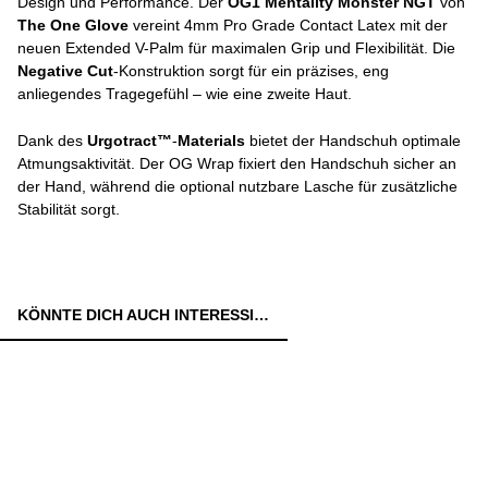
Design und Performance. Der
OG1 Mentality Monster NGT
von
The One Glove
vereint 4mm Pro Grade Contact Latex mit der
neuen Extended V-Palm für maximalen Grip und Flexibilität. Die
Negative Cut
-Konstruktion sorgt für ein präzises, eng
anliegendes Tragegefühl – wie eine zweite Haut.
Dank des
Urgotract™
-
Materials
bietet der Handschuh optimale
Atmungsaktivität. Der OG Wrap fixiert den Handschuh sicher an
der Hand, während die optional nutzbare Lasche für zusätzliche
Stabilität sorgt.
KÖNNTE DICH AUCH INTERESSIEREN: