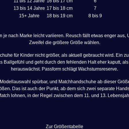
11 bis 12 Jahre
16 bis 17 cm
6
13 bis 14 Jahre
17 bis 18 cm
7
15+ Jahre
18 bis 19 cm
8 bis 9
je nach Marke leicht variieren. Reusch fällt etwas enger aus, U
Zweifel die größere Größe wählen.
huhe für Kinder nicht größer, als aktuell gebraucht wird. Ein z
das Ballgefühl und geht durch den fehlenden Halt eher kaputt, al
herauswächst. Passform schlägt Wachstumsreserve.
 Modellauswahl spürbar, und Matchhandschuhe ab dieser Größe
rößen. Das ist auch der Punkt, ab dem sich zwei separate Hands
atch lohnen, in der Regel zwischen dem 11. und 13. Lebensjah
Zur Größentabelle