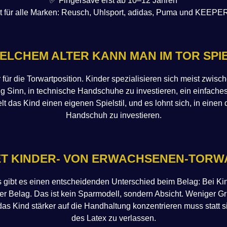
✅ Fingersave erst ab 10–12 Jahren
t für alle Marken: Reusch, Uhlsport, adidas, Puma und KEEPE
ELCHEM ALTER KANN MAN IM TOR SPI
r für die Torwartposition. Kinder spezialisieren sich meist zwisc
 Sinn, in technische Handschuhe zu investieren, ein einfaches
t das Kind einen eigenen Spielstil, und es lohnt sich, in einen 
Handschuh zu investieren.
ET KINDER- VON ERWACHSENEN-TOR
gibt es einen entscheidenden Unterschied beim Belag: Bei Kin
er Belag. Das ist kein Sparmodell, sondern Absicht. Weniger Gr
das Kind stärker auf die Handhaltung konzentrieren muss statt s
des Latex zu verlassen.