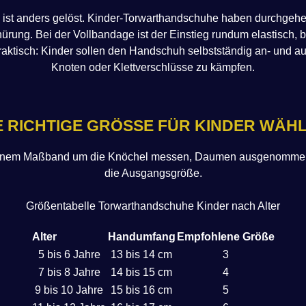
 ist anders gelöst. Kinder-Torwarthandschuhe haben durchgehe
ürung. Bei der Vollbandage ist der Einstieg rundum elastisch, 
praktisch: Kinder sollen den Handschuh selbstständig an- und 
Knoten oder Klettverschlüsse zu kämpfen.
E RICHTIGE GRÖSSE FÜR KINDER WÄHL
inem Maßband um die Knöchel messen, Daumen ausgenommen.
die Ausgangsgröße.
Größentabelle Torwarthandschuhe Kinder nach Alter
Alter
Handumfang
Empfohlene Größe
5 bis 6 Jahre
13 bis 14 cm
3
7 bis 8 Jahre
14 bis 15 cm
4
9 bis 10 Jahre
15 bis 16 cm
5