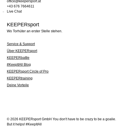
office@keepersport.at
+43 676 7664611
Live Chat
KEEPERsport
Wo Torhüter an erster Stelle stehen.
Service & Support
Über KEEPERsport
KEEPERbattle
#KeepItAll Blog
KEEPERsport Circle of Pro
KEEPERtraining
Deine Vorteile
© 2026 KEEPERsport GmbH You don't have to be crazy to be a goalie.
But it helps! #KeepItAll