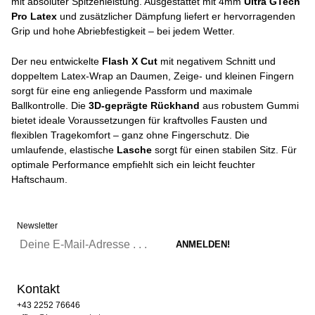
mit absoluter Spitzenleistung. Ausgestattet mit 4mm
Ultra GTech
Pro Latex
und zusätzlicher Dämpfung liefert er hervorragenden
Grip und hohe Abriebfestigkeit – bei jedem Wetter.
Der neu entwickelte
Flash X Cut
mit negativem Schnitt und
doppeltem Latex-Wrap an Daumen, Zeige- und kleinen Fingern
sorgt für eine eng anliegende Passform und maximale
Ballkontrolle. Die
3D-geprägte Rückhand
aus robustem Gummi
bietet ideale Voraussetzungen für kraftvolles Fausten und
flexiblen Tragekomfort – ganz ohne Fingerschutz. Die
umlaufende, elastische
Lasche
sorgt für einen stabilen Sitz. Für
optimale Performance empfiehlt sich ein leicht feuchter
Haftschaum.
Newsletter
Kontakt
+43 2252 76646