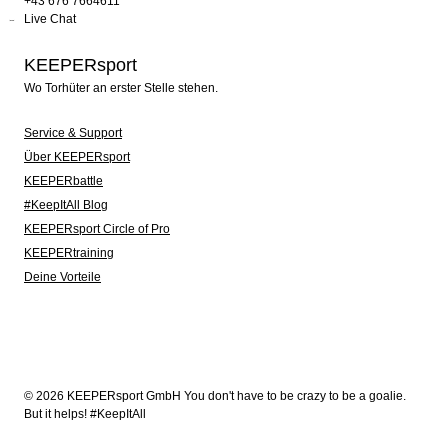
+43 676 7664611
Live Chat
KEEPERsport
Wo Torhüter an erster Stelle stehen.
Service & Support
Über KEEPERsport
KEEPERbattle
#KeepItAll Blog
KEEPERsport Circle of Pro
KEEPERtraining
Deine Vorteile
© 2026 KEEPERsport GmbH You don't have to be crazy to be a goalie.
But it helps! #KeepItAll