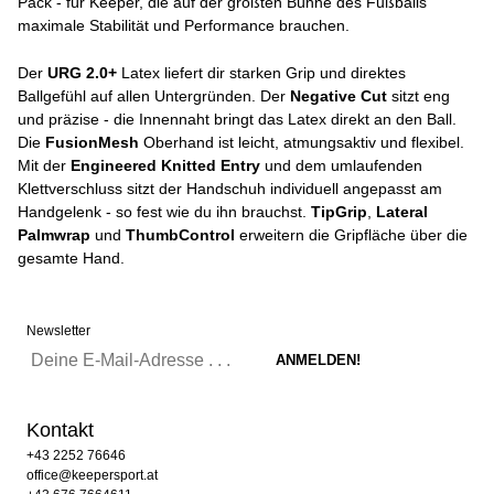
Pack - für Keeper, die auf der größten Bühne des Fußballs
maximale Stabilität und Performance brauchen.
Der
URG 2.0+
Latex liefert dir starken Grip und direktes
Ballgefühl auf allen Untergründen. Der
Negative Cut
sitzt eng
und präzise - die Innennaht bringt das Latex direkt an den Ball.
Die
FusionMesh
Oberhand ist leicht, atmungsaktiv und flexibel.
Mit der
Engineered Knitted Entry
und dem umlaufenden
Klettverschluss sitzt der Handschuh individuell angepasst am
Handgelenk - so fest wie du ihn brauchst.
TipGrip
,
Lateral
Palmwrap
und
ThumbControl
erweitern die Gripfläche über die
gesamte Hand.
Newsletter
Kontakt
+43 2252 76646
office@keepersport.at