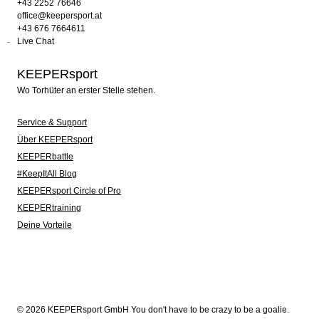
+43 2252 76646
office@keepersport.at
+43 676 7664611
Live Chat
KEEPERsport
Wo Torhüter an erster Stelle stehen.
Service & Support
Über KEEPERsport
KEEPERbattle
#KeepItAll Blog
KEEPERsport Circle of Pro
KEEPERtraining
Deine Vorteile
© 2026 KEEPERsport GmbH You don't have to be crazy to be a goalie.