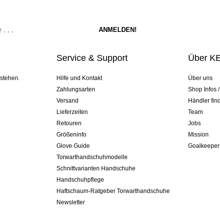
Service & Support
Über K
 stehen.
Hilfe und Kontakt
Über uns
Zahlungsarten
Shop Infos 
Versand
Händler fin
Lieferzeiten
Team
Retouren
Jobs
Größeninfo
Mission
Glove Guide
Goalkeeper
Torwarthandschuhmodelle
Schnittvarianten Handschuhe
Handschuhpflege
Haftschaum-Ratgeber Torwarthandschuhe
Newsletter