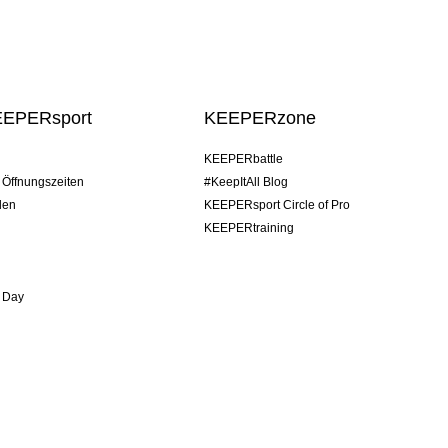
EEPERsport
KEEPERzone
KEEPERbattle
/ Öffnungszeiten
#KeepItAll Blog
den
KEEPERsport Circle of Pro
KEEPERtraining
 Day