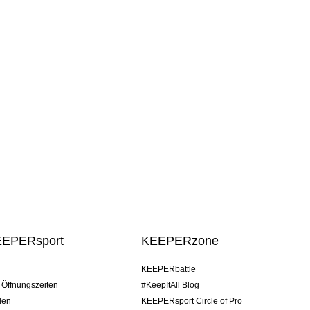
EEPERsport
KEEPERzone
KEEPERbattle
/ Öffnungszeiten
#KeepItAll Blog
den
KEEPERsport Circle of Pro