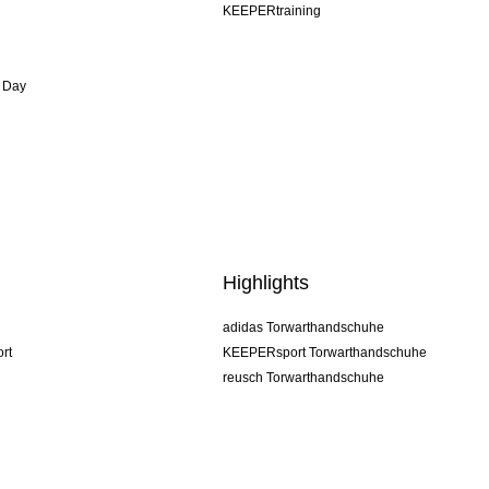
KEEPERtraining
 Day
Highlights
adidas Torwarthandschuhe
rt
KEEPERsport Torwarthandschuhe
reusch Torwarthandschuhe
uhlsport Torwarthandschuhe
rehab Torwarthandschuhe
keeper
NIKE Torwarthandschuhe
PUMA Torwarthandschuhe