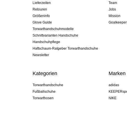
Lieferzeiten
Team
Retouren
Jobs
Größeninfo
Mission
Glove Guide
Goalkeeper
Torwarthandschuhmodelle
Schnittvarianten Handschuhe
Handschuhpflege
Haftschaum-Ratgeber Torwarthandschuhe
Newsletter
Kategorien
Marken
Torwarthandschuhe
adidas
Fußballschuhe
KEEPERspo
Torwarthosen
NIKE
Torwarttrikots
Puma
Torwart Undershorts
REUSCH
Sells Goal
uhlsport