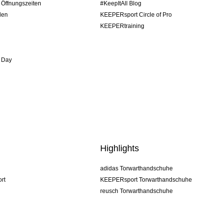
/ Öffnungszeiten
#KeepItAll Blog
den
KEEPERsport Circle of Pro
KEEPERtraining
 Day
Highlights
adidas Torwarthandschuhe
rt
KEEPERsport Torwarthandschuhe
reusch Torwarthandschuhe
uhlsport Torwarthandschuhe
rehab Torwarthandschuhe