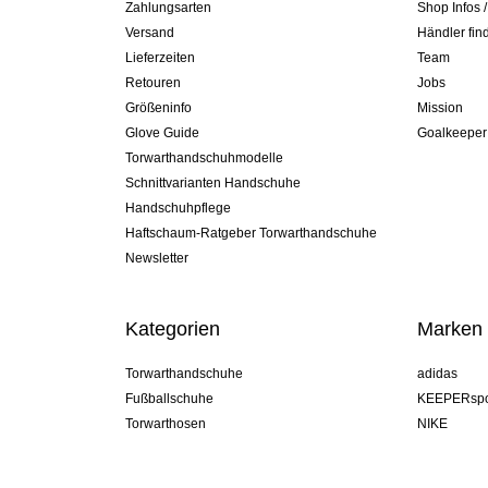
Zahlungsarten
Shop Infos 
Versand
Händler fin
Lieferzeiten
Team
Retouren
Jobs
Größeninfo
Mission
Glove Guide
Goalkeeper
Torwarthandschuhmodelle
Schnittvarianten Handschuhe
Handschuhpflege
Haftschaum-Ratgeber Torwarthandschuhe
Newsletter
Kategorien
Marken
Torwarthandschuhe
adidas
Fußballschuhe
KEEPERspo
Torwarthosen
NIKE
Torwarttrikots
Puma
Torwart Undershorts
REUSCH