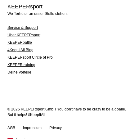
KEEPERsport
Wo Torhüter an erster Stelle stehen.
Service & Support
Über KEEPERsport
KEEPERbattle
#KeepItAll Blog
KEEPERsport Circle of Pro
KEEPERtraining
Deine Vorteile
© 2026 KEEPERsport GmbH You don't have to be crazy to be a goalie.
But it helps! #KeepItAll
AGB
Impressum
Privacy