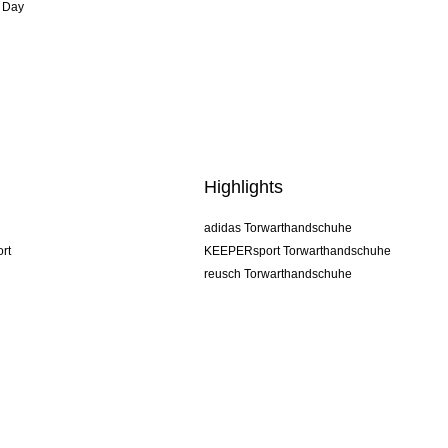
 Day
Highlights
adidas Torwarthandschuhe
rt
KEEPERsport Torwarthandschuhe
reusch Torwarthandschuhe
uhlsport Torwarthandschuhe
rehab Torwarthandschuhe
keeper
NIKE Torwarthandschuhe
PUMA Torwarthandschuhe
SELLS Torwarthandschuhe