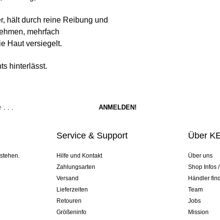
r, hält durch reine Reibung und
bnehmen, mehrfach
e Haut versiegelt.
ts hinterlässt.
Service & Support
Über K
 stehen.
Hilfe und Kontakt
Über uns
Zahlungsarten
Shop Infos 
Versand
Händler fin
Lieferzeiten
Team
Retouren
Jobs
Größeninfo
Mission