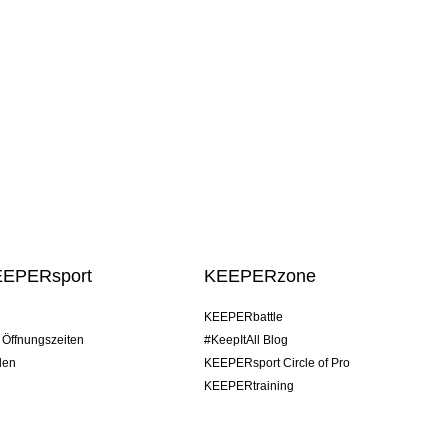
EEPERsport
KEEPERzone
KEEPERbattle
/ Öffnungszeiten
#KeepItAll Blog
den
KEEPERsport Circle of Pro
KEEPERtraining