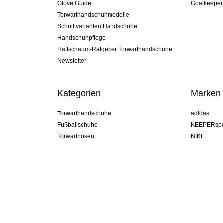
Glove Guide
Goalkeeper
Torwarthandschuhmodelle
Schnittvarianten Handschuhe
Handschuhpflege
Haftschaum-Ratgeber Torwarthandschuhe
Newsletter
Kategorien
Marken
Torwarthandschuhe
adidas
Fußballschuhe
KEEPERspo
Torwarthosen
NIKE
Torwarttrikots
Puma
Torwart Undershorts
REUSCH
Sells Goal
uhlsport
Elite Sport
rehab