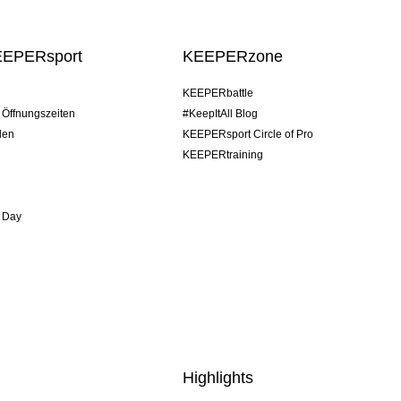
EEPERsport
KEEPERzone
KEEPERbattle
/ Öffnungszeiten
#KeepItAll Blog
den
KEEPERsport Circle of Pro
KEEPERtraining
 Day
Highlights