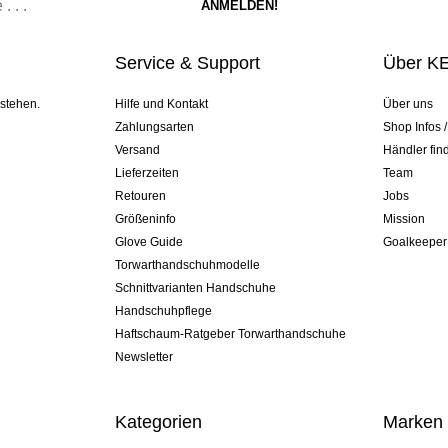
Service & Support
Über K
 stehen.
Hilfe und Kontakt
Über uns
Zahlungsarten
Shop Infos 
Versand
Händler fin
Lieferzeiten
Team
Retouren
Jobs
Größeninfo
Mission
Glove Guide
Goalkeeper
Torwarthandschuhmodelle
Schnittvarianten Handschuhe
Handschuhpflege
Haftschaum-Ratgeber Torwarthandschuhe
Newsletter
Kategorien
Marken