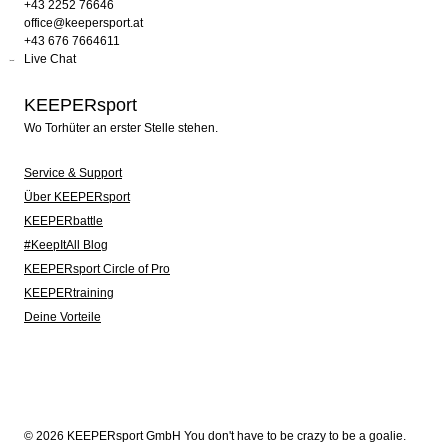
+43 2252 76646
office@keepersport.at
+43 676 7664611
Live Chat
KEEPERsport
Wo Torhüter an erster Stelle stehen.
Service & Support
Über KEEPERsport
KEEPERbattle
#KeepItAll Blog
KEEPERsport Circle of Pro
KEEPERtraining
Deine Vorteile
© 2026 KEEPERsport GmbH You don't have to be crazy to be a goalie.