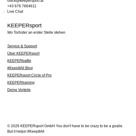
office@keepersport.at
+43 676 7664611
Live Chat
KEEPERsport
Wo Torhüter an erster Stelle stehen.
Service & Support
Über KEEPERsport
KEEPERbattle
#KeepItAll Blog
KEEPERsport Circle of Pro
KEEPERtraining
Deine Vorteile
© 2026 KEEPERsport GmbH You don't have to be crazy to be a goalie.
But it helps! #KeepItAll