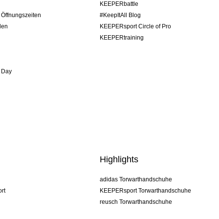
KEEPERbattle
/ Öffnungszeiten
#KeepItAll Blog
den
KEEPERsport Circle of Pro
KEEPERtraining
 Day
Highlights
adidas Torwarthandschuhe
rt
KEEPERsport Torwarthandschuhe
reusch Torwarthandschuhe
uhlsport Torwarthandschuhe