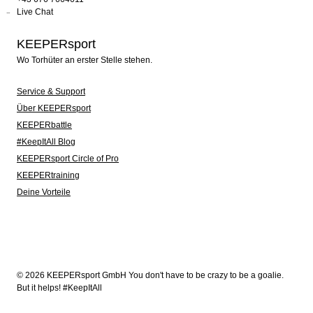
Live Chat
KEEPERsport
Wo Torhüter an erster Stelle stehen.
Service & Support
Über KEEPERsport
KEEPERbattle
#KeepItAll Blog
KEEPERsport Circle of Pro
KEEPERtraining
Deine Vorteile
© 2026 KEEPERsport GmbH You don't have to be crazy to be a goalie.
But it helps! #KeepItAll