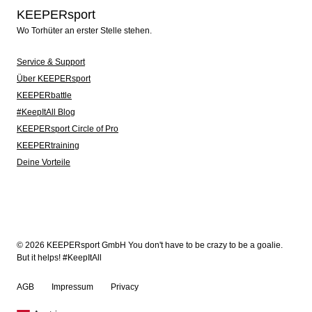
KEEPERsport
Wo Torhüter an erster Stelle stehen.
Service & Support
Über KEEPERsport
KEEPERbattle
#KeepItAll Blog
KEEPERsport Circle of Pro
KEEPERtraining
Deine Vorteile
© 2026 KEEPERsport GmbH You don't have to be crazy to be a goalie.
But it helps! #KeepItAll
AGB
Impressum
Privacy